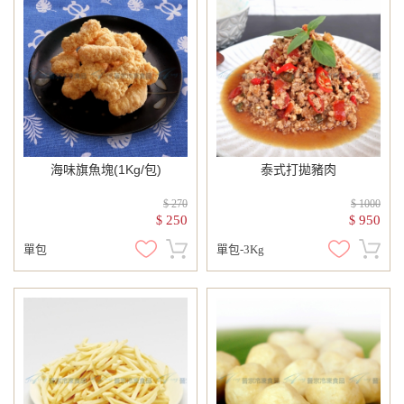
海味旗魚塊(1Kg/包)
泰式打拋豬肉
$ 270
$ 1000
250
950
$
$
單包
單包-3Kg