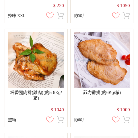
220
1050
$
$
辣味-XXL
約50片
塔香腿肉排(雞肉)(約5.8Kg/
菲力雞排(約6Kg/箱)
箱)
1040
1000
$
$
整箱
約60片