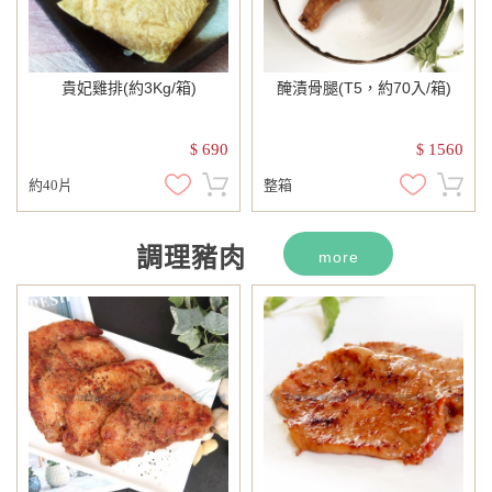
貴妃雞排(約3Kg/箱)
醃漬骨腿(T5，約70入/箱)
690
1560
$
$
約40片
整箱
調理豬肉
more