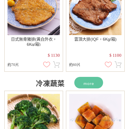
日式無骨豬排(黃白外衣，
雲頂大排(IQF，6Kg/箱)
6Kg/箱)
1130
1100
$
$
約70片
約60片
冷凍蔬菜
more