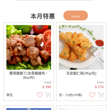
115年8月回饋活動上線囉！8/1起歡迎
至本月促銷類別選購！
本月特惠
more
醬燒雞腿丁(去骨雞腿肉，
豆皮蝦仁捲(3Kg/包)
3Kg/包)
$ 420
$ 610
390
570
$
$
單包
信，小(約100條)