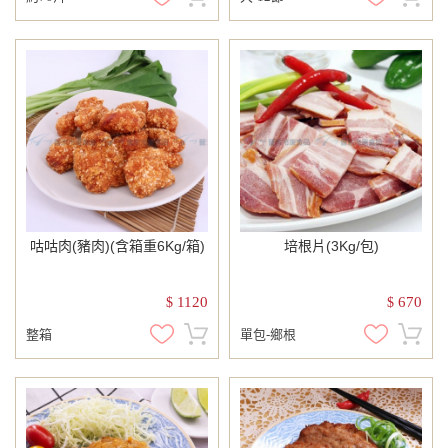
咕咕肉(豬肉)(含箱重6Kg/箱)
培根片(3Kg/包)
1120
670
$
$
整箱
單包-鄉根