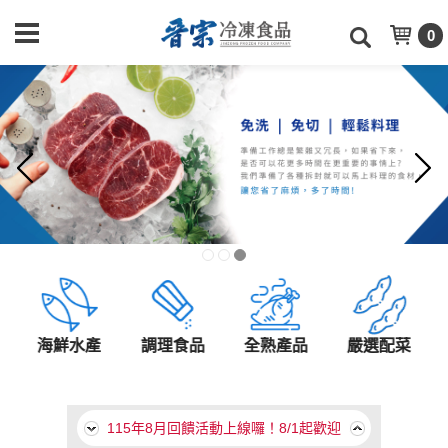
0
海鮮水產
調理食品
全熟產品
嚴選配菜
【食上年味】食上天2026年菜目錄
115年8月回饋活動上線囉！8/1起歡迎
至本月促銷類別選購！
【食上年味】食上天2026年菜目錄