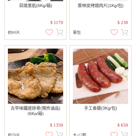
蒜燒里肌(6Kg/箱)
摩林炭烤燒肉片(1Kg/包)
1170
230
$
$
約60片
單包
古早味鐵道排骨(預炸滷品)
手工香腸(3Kg/包)
(6Kg/箱)
1350
650
$
$
約70片
大-12節