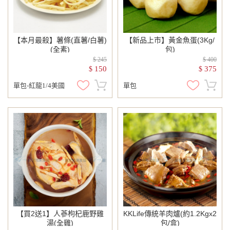
【本月最殺】薯條(直薯/白薯)
【新品上市】黃金魚蛋(3Kg/
(全素)
包)
$ 245
$ 400
150
375
$
$
單包-紅龍1/4美國
單包
【買2送1】人蔘枸杞鹿野雞
KKLife傳統羊肉爐(約1.2Kgx2
湯(全雞)
包/盒)