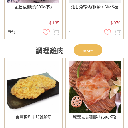
虱目魚柳(約600g/包)
油甘魚輪切(粗鱗，6Kg/箱)
135
970
$
$
單包
4/5
調理雞肉
more
東豐預炸卡啦雞腿堡
秘醬去骨雞腿排(6Kg/箱)