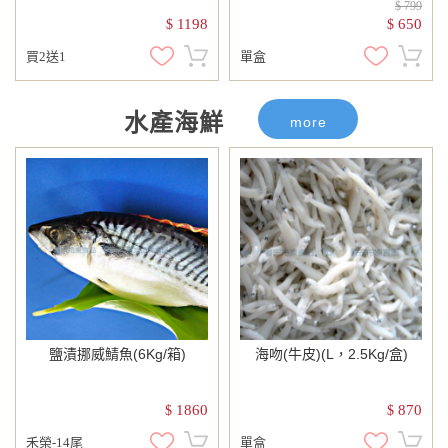
$ 799
1198
650
$
$
買2送1
單盒
水產海鮮
more
鹽漬挪威鯖魚(6Kg/箱)
海吻(牛皮)(L，2.5Kg/盒)
1860
870
$
$
禾榮-14尾
單盒