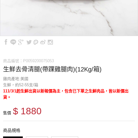
商品編號：P0059200075053
生鮮去骨清腿(帶踝雞腿肉)(12Kg/箱)
雞肉產地:美國
生鮮，約52-55支/箱
111/3/1起生鮮出貨以新報價為主，包含已下單之生鮮肉品，皆以新價出
貨。
$ 1880
售價
商品規格