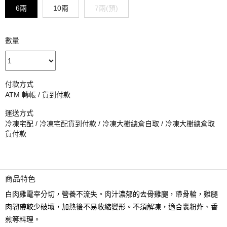
6兩
10兩
7兩(預)
數量
付款方式
ATM 轉帳 / 貨到付款
運送方式
冷凍宅配 / 冷凍宅配貨到付款 / 冷凍大樹總倉自取 / 冷凍大樹總倉取
貨付款
商品特色
白肉雞電宰分切，營養不流失。肉汁濃郁的去骨雞腿，帶骨輪，雞腿
肉韌帶較少破壞，加熱後不易收縮變形。不須解凍，適合裹粉炸、香
煎等料理。