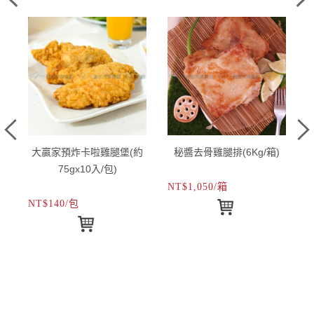
大贏家預炸卡啦雞腿堡(約
秘醬去骨雞腿排(6Kg/箱)
75gx10入/包)
NT$1,050/箱
N
NT$140/包