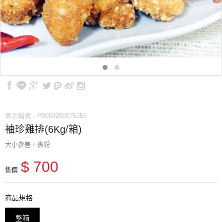
商品編號：P0059200075356
袖珍雞排(6Kg/箱)
大小參差，裹粉
$ 700
售價
商品規格
整箱