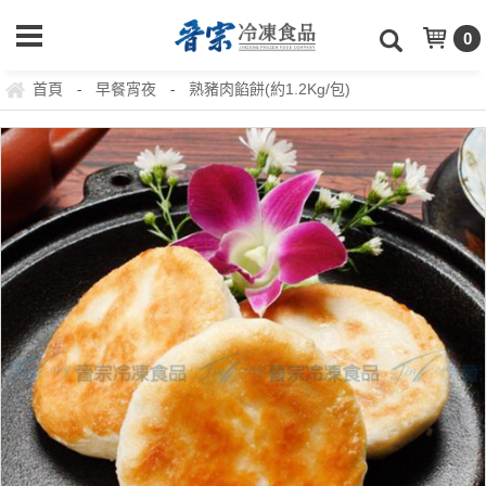
0
首頁
早餐宵夜
熟豬肉餡餅(約1.2Kg/包)
-
-