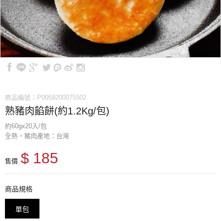
商品編號：P0059200075502
熟豬肉餡餅(約1.2Kg/包)
約60gx20入/包
全熟，豬肉產地：台灣
$ 185
售價
商品規格
單包