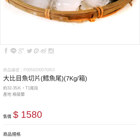
商品編號：P0059200076853
大比目魚切片(鱈魚尾)(7Kg/箱)
約32-35片，T1尾段
產地:格陵蘭
$ 1580
售價
商品規格