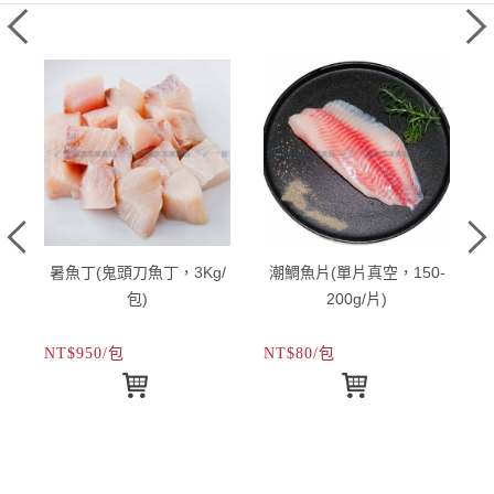
)
暑魚丁(鬼頭刀魚丁，3Kg/
潮鯛魚片(單片真空，150-
包)
200g/片)
NT$950/包
NT$80/包
N