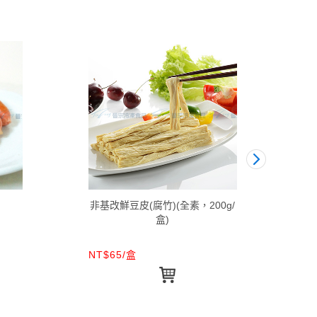
非基改鮮豆皮(腐竹)(全素，200g/
盒)
NT$65/盒
NT