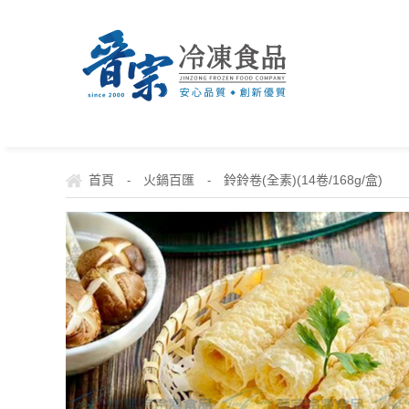
首頁
火鍋百匯
鈴鈴卷(全素)(14卷/168g/盒)
-
-