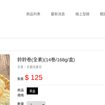
商品列表
最新消息
線上型錄
關
鈴鈴卷(全素)(14卷/168g/盒)
全素，非基改黃豆
$ 125
售價
商品
單盒
規格
數量