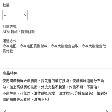
數量
付款方式
ATM 轉帳 / 貨到付款
運送方式
冷凍宅配 / 冷凍宅配貨到付款 / 冷凍大樹總倉自取 / 冷凍大樹總倉取
貨付款
商品特色
使用國產新鮮去皮胸肉，採先進的滾打技術，使調料味道能分布均
勻，加上高級裹粉技術，外皮完整不脫落，炸後不糊、不窩油。
不須解凍，可氣炸、油炸(約182度，油炸約5-6分鐘至金黃)，恰到好
處的辣度更添食慾，滋味不凡!