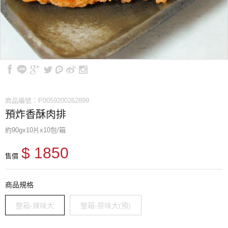
商品編號：P0059200262899
預炸香酥肉排
約90gx10片x10包/箱
$ 1850
售價
商品規格
整箱-辣味大
整箱-原味大(預)