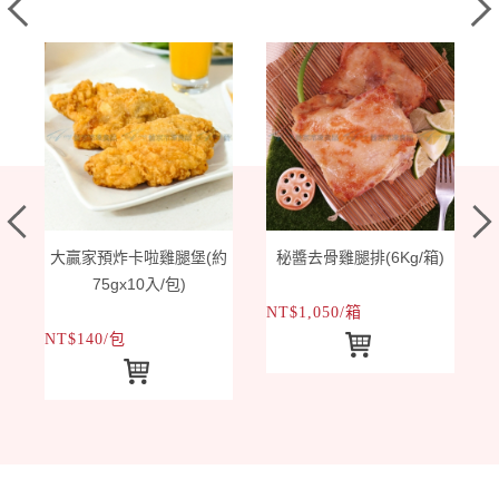
大贏家預炸卡啦雞腿堡(約
秘醬去骨雞腿排(6Kg/箱)
75gx10入/包)
NT$1,050/箱
N
NT$140/包