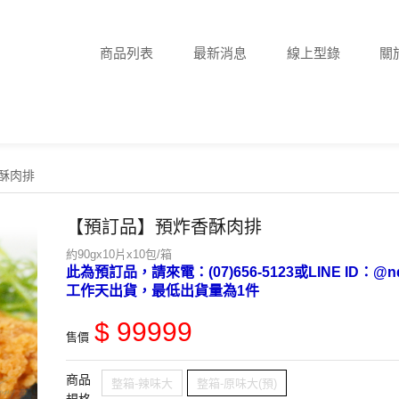
商品列表
最新消息
線上型錄
關
酥肉排
【預訂品】預炸香酥肉排
約90gx10片x10包/箱
此為預訂品，請來電：(07)656-5123或LINE ID：
工作天出貨，最低出貨量為1件
$ 99999
售價
商品
整箱-辣味大
整箱-原味大(預)