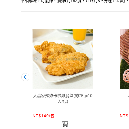
不須解凍，可氣炸、油炸(約182度，油炸約5-6分鐘至金黃
大贏家預炸卡啦雞腿堡(約75gx10
入/包)
NT$140/包
NT$