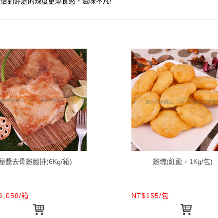
)，恰到好處的辣度更添食慾，滋味不凡!
秘醬去骨雞腿排(6Kg/箱)
雞塊(紅龍，1Kg/包)
1,050/箱
NT$155/包