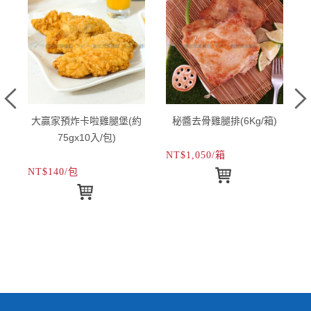
大贏家預炸卡啦雞腿堡(約
秘醬去骨雞腿排(6Kg/箱)
75gx10入/包)
NT$1,050/箱
N
NT$140/包