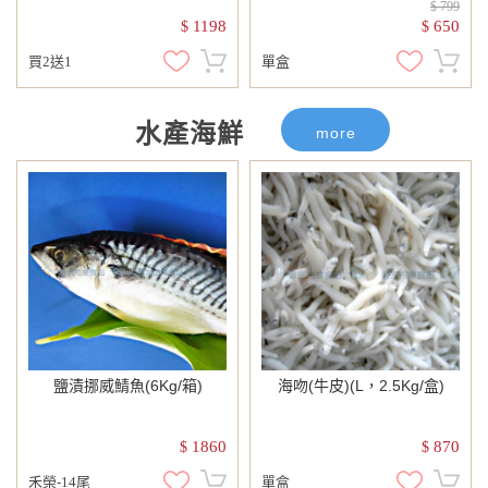
$ 799
1198
650
$
$
買2送1
單盒
水產海鮮
more
鹽漬挪威鯖魚(6Kg/箱)
海吻(牛皮)(L，2.5Kg/盒)
1860
870
$
$
禾榮-14尾
單盒