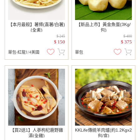
【本月最殺】薯條(直薯/白薯)
【新品上市】黃金魚蛋(3Kg/
(全素)
包)
$ 245
$ 400
150
375
$
$
單包-紅龍1/4美國
單包
【買2送1】人蔘枸杞鹿野雞
KKLife傳統羊肉爐(約1.2Kgx2
湯(全雞)
包/盒)