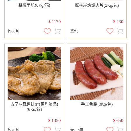
蒜燒里肌(6Kg/箱)
摩林炭烤燒肉片(1Kg/包)
1170
230
$
$
約60片
單包
古早味鐵道排骨(預炸滷品)
手工香腸(3Kg/包)
(6Kg/箱)
1350
650
$
$
約70片
大-12節