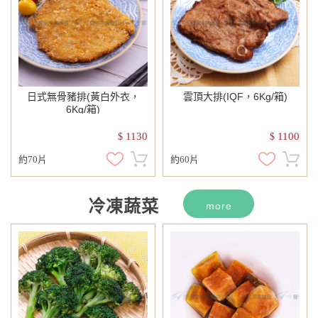
日式無骨豬排(黃白外衣，
雲頂大排(IQF，6Kg/箱)
6Kg/箱)
1130
1100
$
$
約70片
約60片
冷凍蔬菜
more