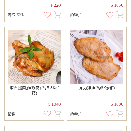
220
1050
$
$
辣味-XXL
約50片
塔香腿肉排(雞肉)(約5.8Kg/
菲力雞排(約6Kg/箱)
箱)
1040
1000
$
$
整箱
約60片