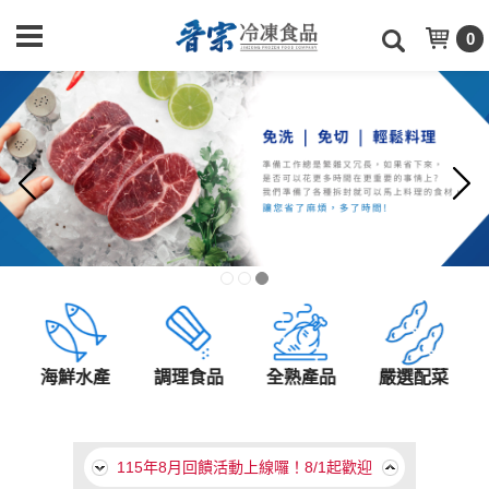
0
海鮮水產
調理食品
全熟產品
嚴選配菜
【食上年味】食上天2026年菜目錄
115年8月回饋活動上線囉！8/1起歡迎
至本月促銷類別選購！
【食上年味】食上天2026年菜目錄