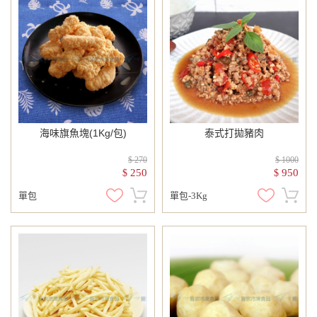
海味旗魚塊(1Kg/包)
泰式打拋豬肉
$ 270
$ 1000
250
950
$
$
單包
單包-3Kg