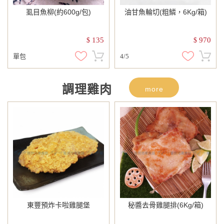
虱目魚柳(約600g/包)
油甘魚輪切(粗鱗，6Kg/箱)
135
970
$
$
單包
4/5
調理雞肉
more
東豐預炸卡啦雞腿堡
秘醬去骨雞腿排(6Kg/箱)