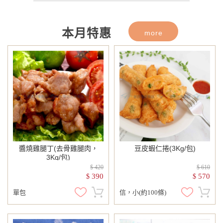
115年8月回饋活動上線囉！8/1起歡迎
至本月促銷類別選購！
本月特惠
more
醬燒雞腿丁(去骨雞腿肉，
豆皮蝦仁捲(3Kg/包)
3Kg/包)
$ 420
$ 610
390
570
$
$
單包
信，小(約100條)