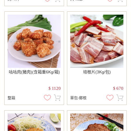
咕咕肉(豬肉)(含箱重6Kg/箱)
培根片(3Kg/包)
1120
670
$
$
整箱
單包-鄉根