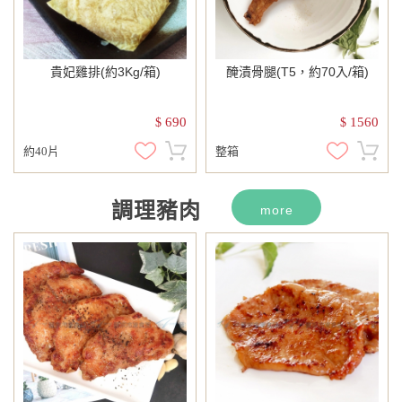
貴妃雞排(約3Kg/箱)
醃漬骨腿(T5，約70入/箱)
690
1560
$
$
約40片
整箱
調理豬肉
more