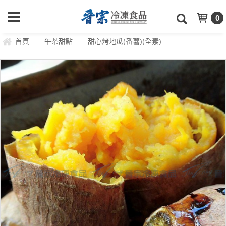
0
首頁
午茶甜點
甜心烤地瓜(番薯)(全素)
-
-