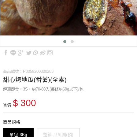
商品編號：P0059200300283
甜心烤地瓜(番薯)(全素)
解凍即食，3S，約70-80入(每條約60g以下)/包
$ 300
售價
商品規格
單包-3Kg
整箱-瓜瓜園(預)