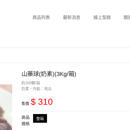
商品列表
最新消息
線上型錄
關
山藥球(奶素)(3Kg/箱)
約160顆/箱
奶素，內餡：地瓜
$ 310
售價
商品
整箱
規格