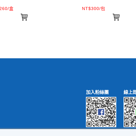
260/盒
NT$300/包
加入粉絲團
線上