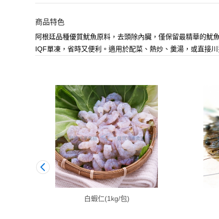
商品特色
阿根廷品種優質魷魚原料，去頭除內臟，僅保留最精華的魷
IQF單凍，省時又便利。適用於配菜、熱炒、羹湯，或直接川
白蝦仁(1kg/包)