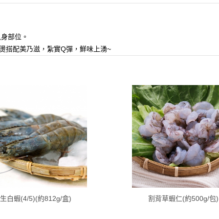
魚身部位。
燙搭配美乃滋，紮實Q彈，鮮味上湧~
生白蝦(4/5)(約812g/盒)
割背草蝦仁(約500g/包)