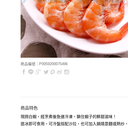
商品編號：P0059200075496
商品特色
現撈白蝦，經烹煮後急速冷凍，鎖住蝦子的鮮甜滋味！
退冰即可食用，可冷盤搭配沙拉，也可加入鍋燒意麵或熱炒