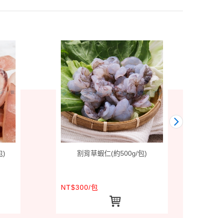
包)
割背草蝦仁(約500g/包)
NT$300/包
NT