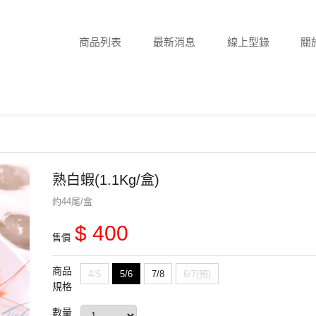
商品列表
最新消息
線上型錄
關
熟白蝦(1.1Kg/盒)
約44尾/盒
$ 400
售價
商品
4/5
5/6
7/8
6/7(預)
規格
數量