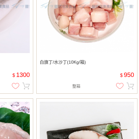
白旗丁/水沙丁(10Kg/箱)
1300
950
$
$
整箱