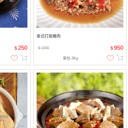
泰式打拋豬肉
250
950
$
$ 1000
$
單包-3Kg