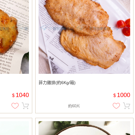
菲力雞排(約6Kg/箱)
1040
1000
$
$
約60片