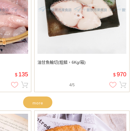
油甘魚輪切(粗鱗，6Kg/箱)
135
970
$
$
4/5
more