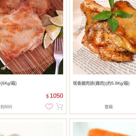
6Kg/箱)
塔香腿肉排(雞肉)(約5.8Kg/箱)
1050
$
約50片
整箱