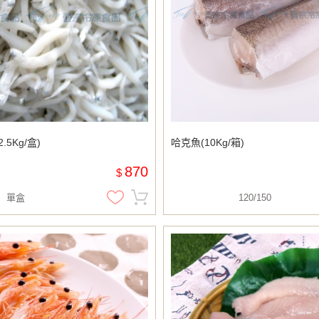
.5Kg/盒)
哈克魚(10Kg/箱)
870
$
單盒
120/150