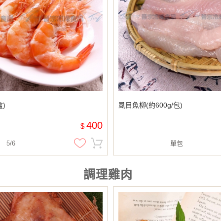
盒)
虱目魚柳(約600g/包)
400
$
5/6
單包
調理雞肉