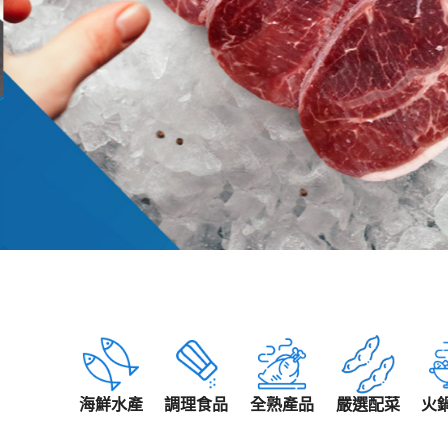
海鮮水產
調理食品
全熟產品
嚴選配菜
火