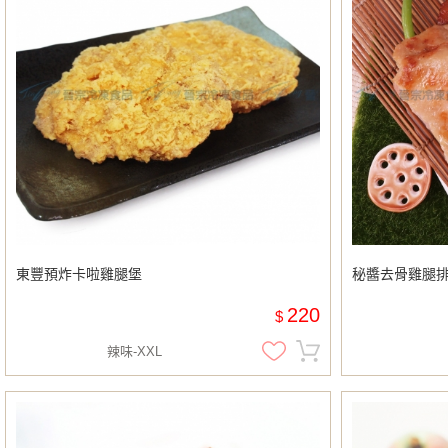
東豐預炸卡啦雞腿堡
秘醬去骨雞腿排(
220
$
辣味-XXL