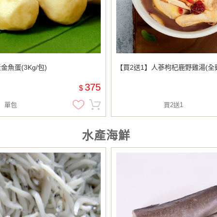
魚蛋(3Kg/包)
【買2送1】人蔘枸杞鹿野雞湯(全
375
$
單包
買2送1
水產海鮮