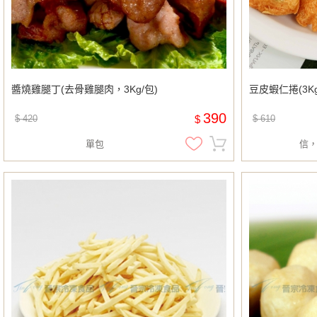
醬燒雞腿丁(去骨雞腿肉，3Kg/包)
豆皮蝦仁捲(3Kg
390
$ 420
$
$ 610
單包
信，