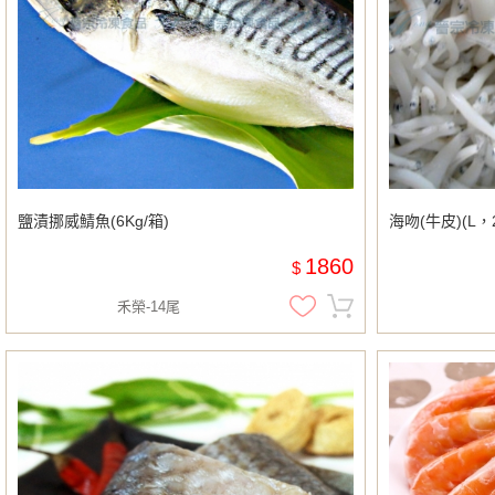
鹽漬挪威鯖魚(6Kg/箱)
海吻(牛皮)(L，2
1860
$
禾榮-14尾