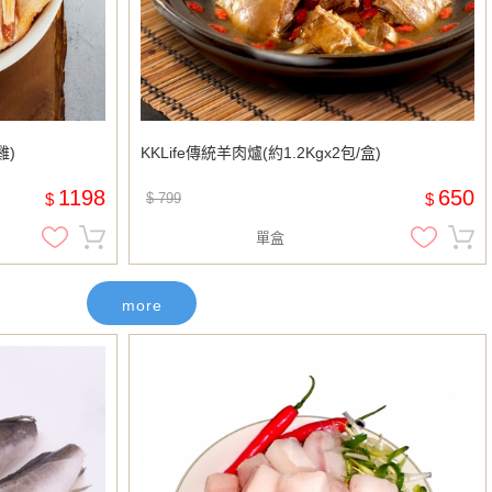
雞)
KKLife傳統羊肉爐(約1.2Kgx2包/盒)
1198
650
$
$ 799
$
單盒
more