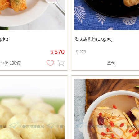
/包)
海味旗魚塊(1Kg/包)
570
$
$ 270
小(約100條)
單包