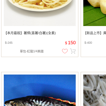
【本月最殺】薯條(直薯/白薯)(全素)
【新品上市】黃金
150
$ 245
$
$ 400
單包-紅龍1/4美國