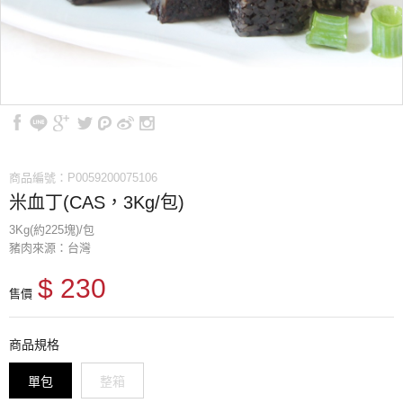
商品編號：P0059200075106
米血丁(CAS，3Kg/包)
3Kg(約225塊)/包
豬肉來源：台灣
$ 230
售價
商品規格
單包
整箱