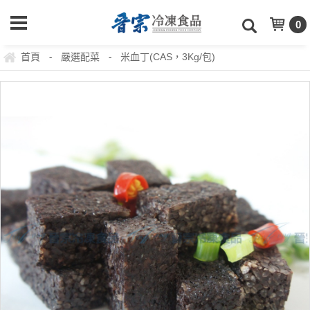
0
首頁
嚴選配菜
米血丁(CAS，3Kg/包)
-
-