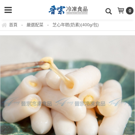
0
首頁
嚴選配菜
芝心年糕(奶素)(400g/包)
-
-