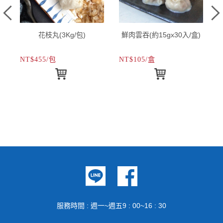
花枝丸(3Kg/包)
鮮肉雲吞(約15gx30入/盒)
NT$455/包
NT$105/盒
N
服務時間 : 週一~週五9 : 00~16 : 30