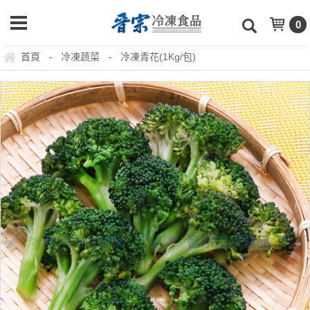
0
首頁
冷凍蔬菜
冷凍青花(1Kg/包)
-
-