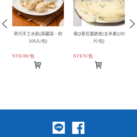
)
奇巧手工水餃(高麗菜，約
香Q蔥花蛋餅皮(五辛素)(30
100入/包)
片/包)
NT$180/包
NT$70/包
N