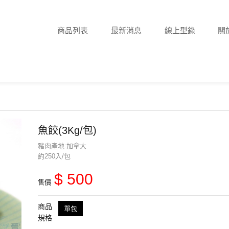
商品列表
最新消息
線上型錄
關
魚餃(3Kg/包)
豬肉產地:加拿大
約250入/包
$ 500
售價
商品
單包
規格