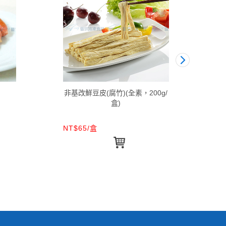
非基改鮮豆皮(腐竹)(全素，200g/
盒)
NT$65/盒
NT