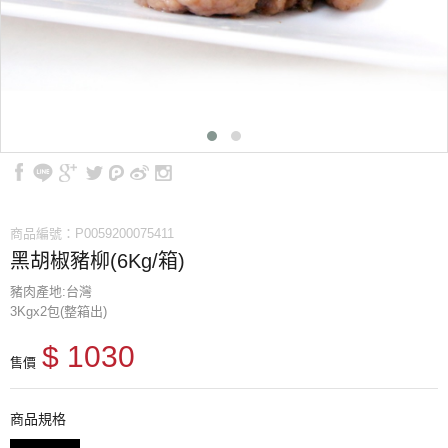
商品編號：P0059200075411
黑胡椒豬柳(6Kg/箱)
豬肉產地:台灣
3Kgx2包(整箱出)
$ 1030
售價
商品規格