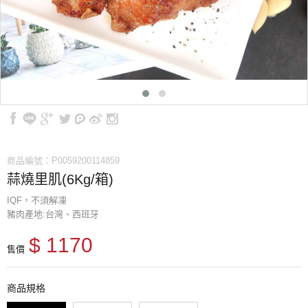
商品編號：P0059200114859
蒜燒里肌(6Kg/箱)
IQF，不須解凍
豬肉產地:台灣、西班牙
$ 1170
售價
商品規格