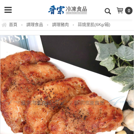
0
首頁
調理食品
調理豬肉
蒜燒里肌(6Kg/箱)
-
-
-