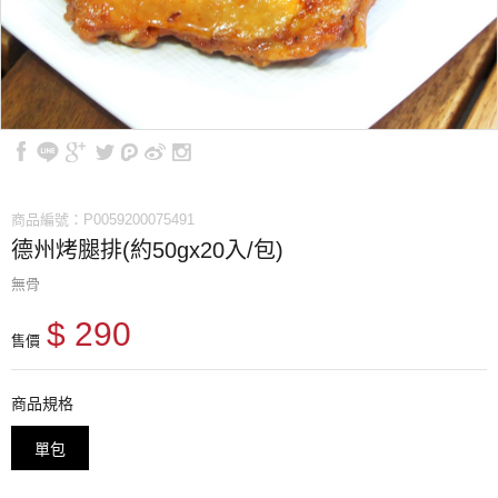
商品編號：P0059200075491
德州烤腿排(約50gx20入/包)
無骨
$ 290
售價
商品規格
單包