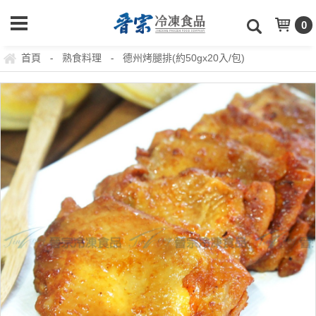
0
首頁
熟食料理
德州烤腿排(約50gx20入/包)
-
-