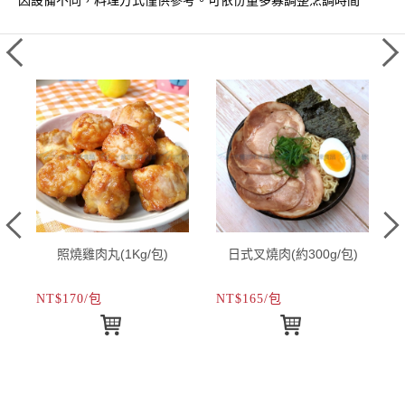
**因設備不同，料理方式僅供參考。可依份量多寡調整烹調時間**
)
照燒雞肉丸(1Kg/包)
日式叉燒肉(約300g/包)
NT$170/包
NT$165/包
N