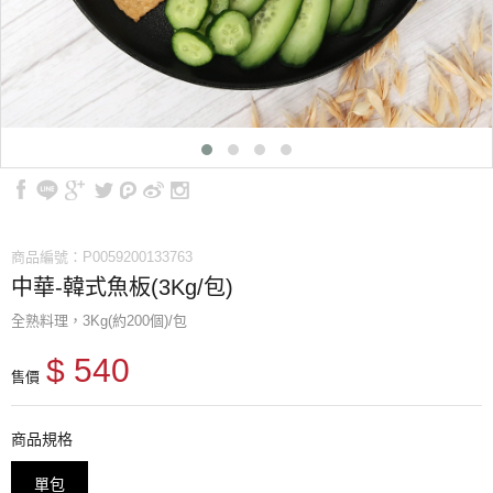
商品編號：P0059200133763
中華-韓式魚板(3Kg/包)
全熟料理，3Kg(約200個)/包
$ 540
售價
商品規格
單包