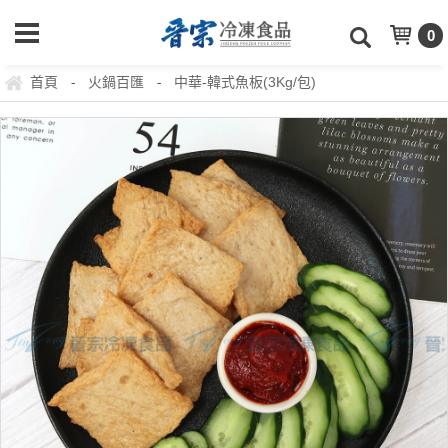
0
首頁
火鍋百匯
中華-韓式魚板(3Kg/包)
-
-