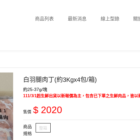
商品列表
最新消息
線上型錄
關
白羽腿肉丁(約3Kgx4包/箱)
約25-37g/塊
111/3/1起生鮮出貨以新報價為主，包含已下單之生鮮肉品，皆
$ 2020
售價
商品
整箱
規格