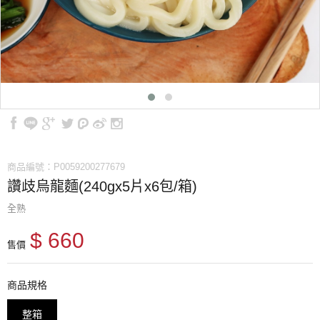
商品編號：P0059200277679
讚歧烏龍麵(240gx5片x6包/箱)
全熟
$ 660
售價
商品規格
整箱