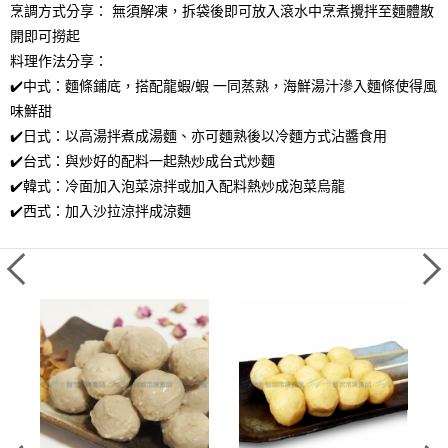
烹調方式分享： 無須解凍，拆袋後即可放入滾水中烹煮攪拌至麵體散
開即可撈起
料理作法分享：
✔️中式：麵條鋪底，搭配龍蝦/蝦 一同蒸熟，海鮮湯汁滲入麵條使得風
味鮮甜
✔️日式：以高湯拌煮成湯麵、亦可麵熟後以冷麵方式沾醬食用
✔️台式：與炒好的配料一起熱炒成台式炒麵
✔️韓式：冷面加入泡菜涼拌或加入配料熱炒成泡菜烏龍
✔️西式：加入沙拉涼拌成涼麵