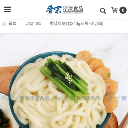
0
首頁
火鍋百匯
讚歧烏龍麵(240gx5片x6包/箱)
-
-