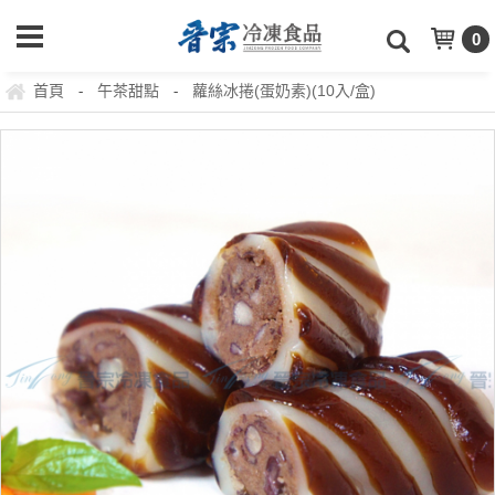
0
首頁
午茶甜點
蘿絲冰捲(蛋奶素)(10入/盒)
-
-