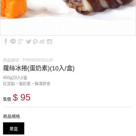
商品編號：P0059200301119
蘿絲冰捲(蛋奶素)(10入/盒)
450g(10入)/盒
紅豆餡，蛋奶素，解凍即食
$ 95
售價
商品規格
單盒