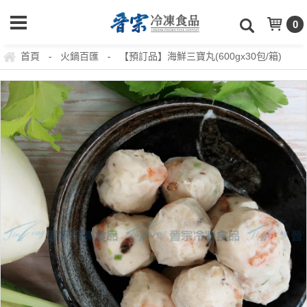
0
首頁
火鍋百匯
【預訂品】海鮮三寶丸(600gx30包/箱)
-
-