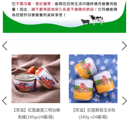
)
【常溫】紅龍嚴選三明治鮪
【常溫】紅龍鮮甜玉米粒
魚罐(185gx24罐/箱)
(340g x24罐/箱)
N