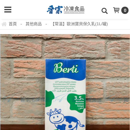
0
首頁
其他商品
【常溫】歐洲寶貝保久乳(1L/罐)
-
-