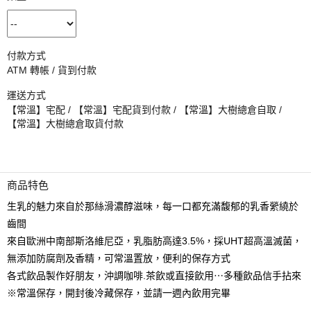
付款方式
ATM 轉帳 / 貨到付款
運送方式
【常溫】宅配 / 【常溫】宅配貨到付款 / 【常溫】大樹總倉自取 /
【常溫】大樹總倉取貨付款
商品特色
生乳的魅力來自於那絲滑濃醇滋味，每一口都充滿馥郁的乳香縈繞於
齒間
來自歐洲中南部斯洛維尼亞，乳脂肪高達3.5%，採UHT超高溫滅菌，
無添加防腐劑及香精，可常溫置放，便利的保存方式
各式飲品製作好朋友，沖調咖啡.茶飲或直接飲用⋯多種飲品信手拈來
※常溫保存，開封後冷藏保存，並請一週內飲用完畢