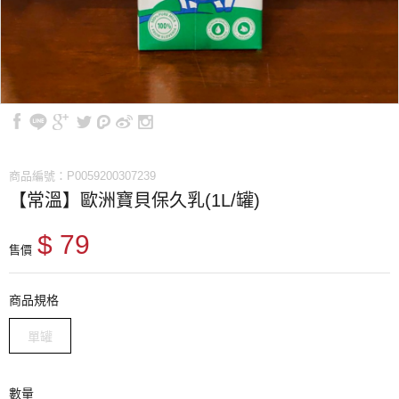
商品編號：P0059200307239
【常溫】歐洲寶貝保久乳(1L/罐)
$ 79
售價
商品規格
單罐
數量