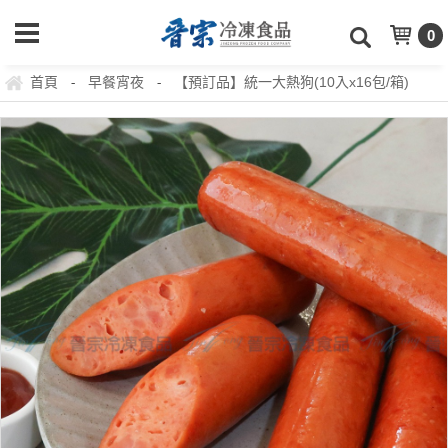
0
首頁
早餐宵夜
【預訂品】統一大熱狗(10入x16包/箱)
-
-