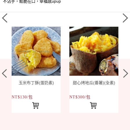
不沾手，鬆脆在口，幸福感upup
玉米布丁酥(蛋奶素)
甜心烤地瓜(番薯)(全素)
NT$130/包
NT$300/包
N