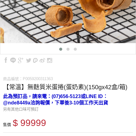
商品編號：P0059200311363
【常溫】無麩質米蛋捲(蛋奶素)(150gx42盒/箱)
此為預訂品，請來電：(07)656-5123或LINE ID：
@nde8449a洽詢報價，下單後3-10個工作天出貨
另有其他口味可預訂
$ 99999
售價