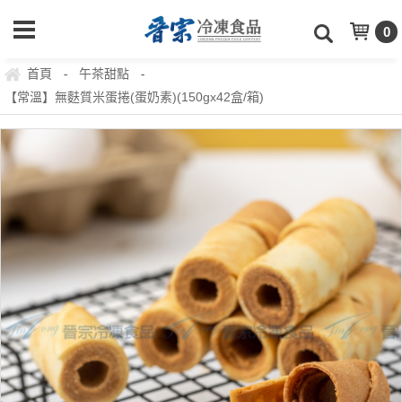
0
首頁
午茶甜點
-
-
【常溫】無麩質米蛋捲(蛋奶素)(150gx42盒/箱)