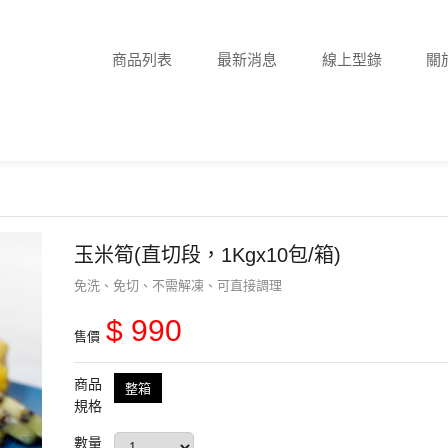
商品列表
最新消息
線上型錄
關
玉米筍(直切段，1Kgx10包/箱)
免洗、免切、不需解凍、可直接調理
$ 990
售價
商品
整箱
規格
數量