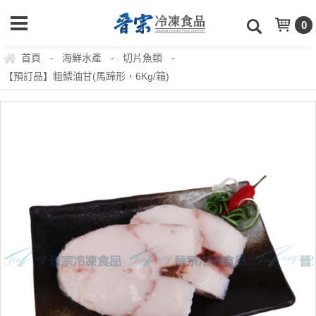
0
首頁
海鮮水產
切片魚類
-
-
-
【預訂品】粗鱗油甘(馬蹄形，6Kg/箱)