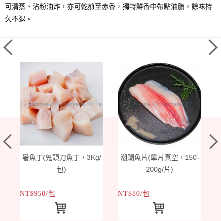
可清蒸、沾粉油炸，亦可乾煎至赤香，獨特鮮香中帶點油脂，餘味持
久不退。
暑魚丁(鬼頭刀魚丁，3Kg/
潮鯛魚片(單片真空，150-
包)
200g/片)
NT$950/包
NT$80/包
N