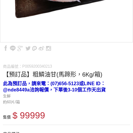
商品編號：P0059200340213
【預訂品】粗鱗油甘(馬蹄形，6Kg/箱)
此為預訂品，請來電：(07)656-5123或LINE ID：
@nde8449a洽詢報價，下單後3-10個工作天出貨
生鮮
約60片/箱
$ 99999
售價