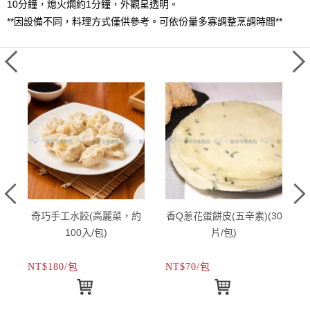
10分鐘，熄火燜約1分鐘，外觀呈透明。
**因設備不同，料理方式僅供參考。可依份量多寡調整烹調時間**
)
奇巧手工水餃(高麗菜，約
香Q蔥花蛋餅皮(五辛素)(30
100入/包)
片/包)
NT$180/包
NT$70/包
N