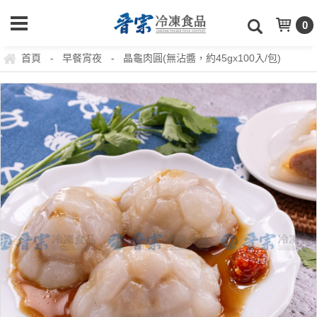
0
首頁
早餐宵夜
晶龜肉圓(無沾醬，約45gx100入/包)
-
-