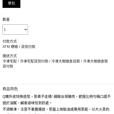
單包
數量
付款方式
ATM 轉帳 / 貨到付款
運送方式
冷凍宅配 / 冷凍宅配貨到付款 / 冷凍大樹總倉自取 / 冷凍大樹總倉取
貨付款
商品特色
Q嫩外皮特殊造型，蒸煮不走樣! 細緻台灣豬肉，肥瘦比例勻稱口感不
過於油膩，鹹香滋味恰到好處。
不須解凍，注意不重疊擺放，蒸盤上抹點油或專用蒸紙，以大火蒸約