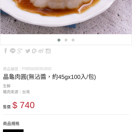
商品編號：P0059200352692
晶龜肉圓(無沾醬，約45gx100入/包)
生鮮
豬肉來源：台灣
$ 740
售價
商品規格