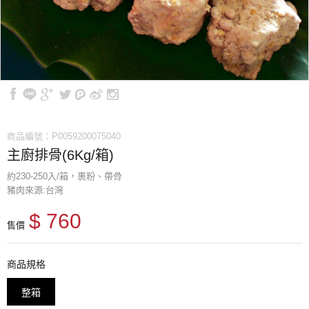
商品編號：P0059200075040
主廚排骨(6Kg/箱)
約230-250入/箱，裹粉、帶骨
豬肉來源:台灣
$ 760
售價
商品規格
整箱