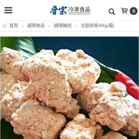
0
首頁
調理食品
調理豬肉
主廚排骨(6Kg/箱)
-
-
-