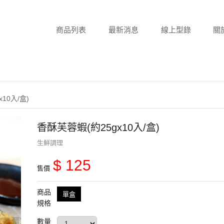
商品列表
最新消息
線上型錄
關
10入/盒)
香酥芙蓉蝦(約25gx10入/盒)
生鮮調理
$ 125
售價
商品
單盒
規格
數量