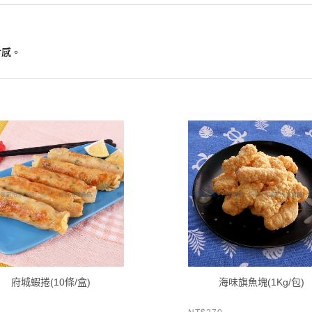
食感。
府城蝦捲(10條/盒)
海味旗魚塊(1Kg/包)