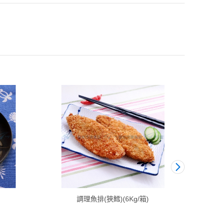
調理魚排(狹鱈)(6Kg/箱)