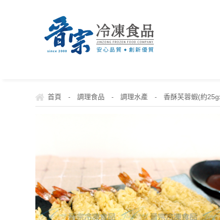
首頁
調理食品
調理水產
香酥芙蓉蝦(約25gx
-
-
-