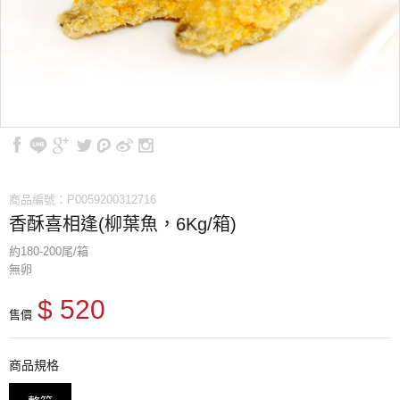
商品編號：P0059200312716
香酥喜相逢(柳葉魚，6Kg/箱)
約180-200尾/箱
無卵
$ 520
售價
商品規格