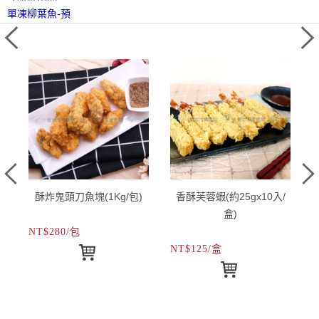
單凍柳葉魚-預
酥炸鬼頭刀魚塊(1Kg/包)
香酥芙蓉蝦(約25gx10入/
盒)
NT$280/包
N
NT$125/盒