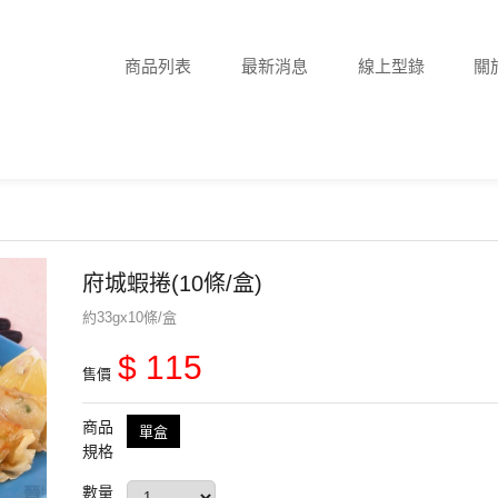
商品列表
最新消息
線上型錄
關
府城蝦捲(10條/盒)
約33gx10條/盒
$ 115
售價
商品
單盒
規格
數量