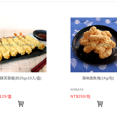
酥芙蓉蝦(約25gx10入/盒)
海味旗魚塊(1Kg/包)
NT$270
125/盒
NT$250/包