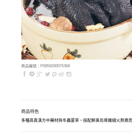
商品編號：P0059200075368
商品特色
多種高貴漢方中藥材與冬蟲夏草，搭配鮮美烏骨雞細火熬煮