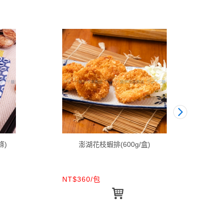
條)
澎湖花枝蝦排(600g/盒)
NT$360/包
NT