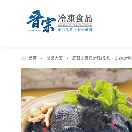
首頁
辦桌大菜
鹿茸冬蟲烏骨雞(全雞，2.2Kg/包
-
-