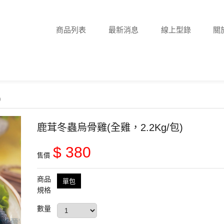
商品列表
最新消息
線上型錄
關
)
鹿茸冬蟲烏骨雞(全雞，2.2Kg/包)
$ 380
售價
商品
單包
規格
數量