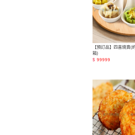
【預訂品】四喜燒賣(約2
箱)
$
99999