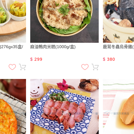
76gx35盒/
麻油鴨肉米糕(1000g/盒)
鹿茸冬蟲烏骨雞(全
$
299
$
380