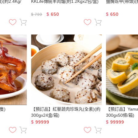
約2.4Kg/
KKLife傳統羊肉爐(約1.2Kgx2包/盒)
鹽醃班甲(帶頭)(約
$
650
$
650
$
799
隻)
【預訂品】紅藜蔬肉珍珠丸(全素)(約
【預訂品】Yam
300gx24盒/箱)
300gx50條/箱)
$
99999
$
99999