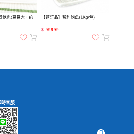
哥鮑魚(巨巨大，約
【預訂品】智利鮑魚(1Kg/包)
$
99999
即時客服