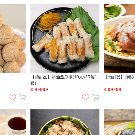
【預訂品】奶油金瓜捲(10入x35盒/
【預訂品】蹄膀(小)
箱)
$
99999
$
99999