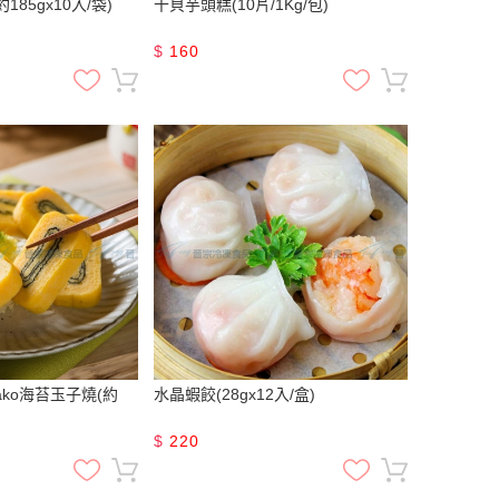
185gx10入/袋)
干貝芋頭糕(10片/1Kg/包)
$
160
ako海苔玉子燒(約
水晶蝦餃(28gx12入/盒)
$
220