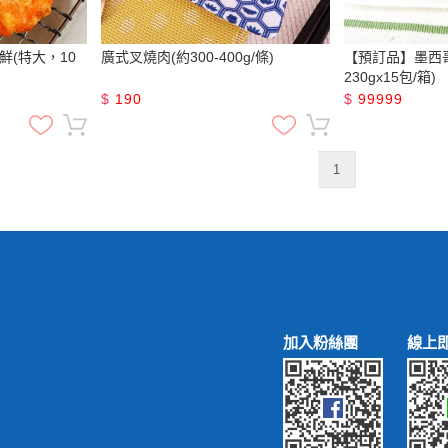
(特大，10
廣式叉燒肉(約300-400g/條)
【預訂品】墨西
230gx15包/箱)
$
190
$
99999
1
加入粉絲團
線上