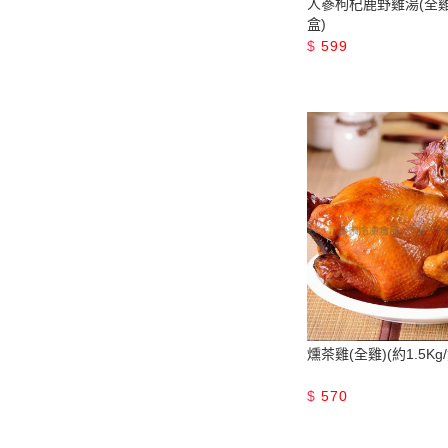
人蔘枸杞鹿野雞湯(全雞)(
盒)
$
599
燻茶雞(全雞)(約1.5Kg/
$
570