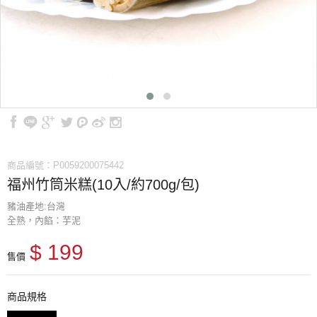
商品編號：P0059200075442
福州竹筒米糕(10入/約700g/包)
豬油產地:台灣
全熟，內餡：芋泥
$ 199
售價
商品規格