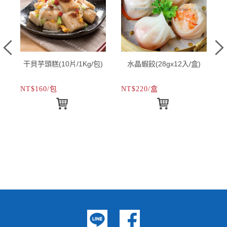
0
干貝芋頭糕(10片/1Kg/包)
水晶蝦餃(28gx12入/盒)
NT$160/包
NT$220/盒
N