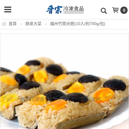
0
首頁
辦桌大菜
福州竹筒米糕(10入/約700g/包)
-
-