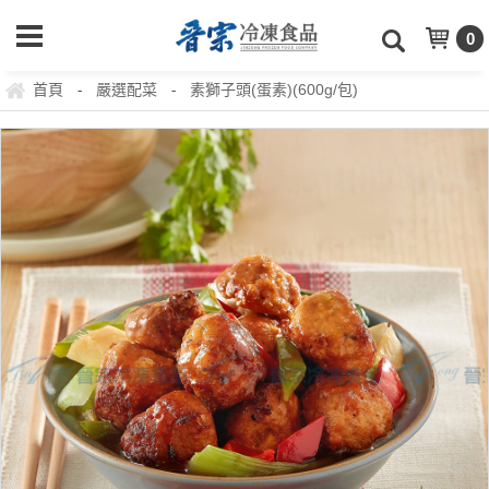
0
首頁
嚴選配菜
素獅子頭(蛋素)(600g/包)
-
-