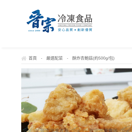
首頁
嚴選配菜
酥炸杏鮑菇(約500g/包)
-
-