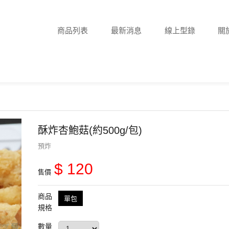
商品列表
最新消息
線上型錄
關
酥炸杏鮑菇(約500g/包)
預炸
$ 120
售價
商品
單包
規格
數量