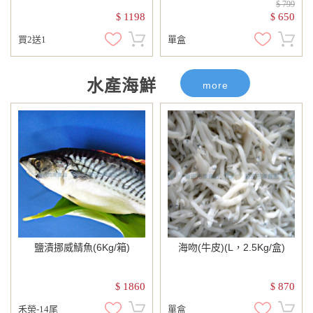
$ 799
1198
650
$
$
買2送1
單盒
水產海鮮
more
鹽漬挪威鯖魚(6Kg/箱)
海吻(牛皮)(L，2.5Kg/盒)
1860
870
$
$
禾榮-14尾
單盒