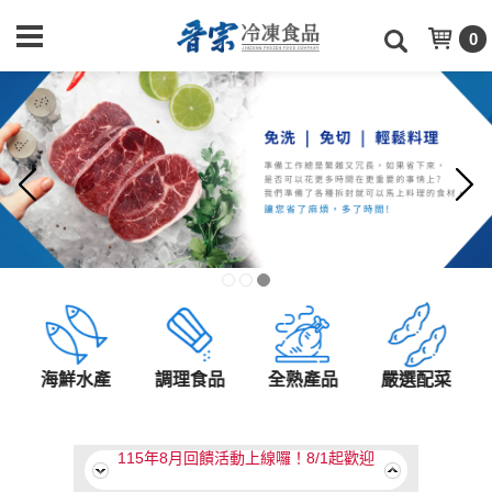
0
海鮮水產
調理食品
全熟產品
嚴選配菜
【食上年味】食上天2026年菜目錄
115年8月回饋活動上線囉！8/1起歡迎
至本月促銷類別選購！
【食上年味】食上天2026年菜目錄