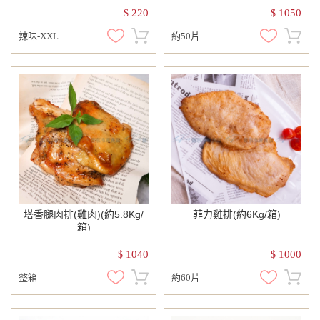
220
1050
$
$
辣味-XXL
約50片
塔香腿肉排(雞肉)(約5.8Kg/
菲力雞排(約6Kg/箱)
箱)
1040
1000
$
$
整箱
約60片