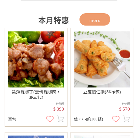
115年8月回饋活動上線囉！8/1起歡迎
至本月促銷類別選購！
本月特惠
more
醬燒雞腿丁(去骨雞腿肉，
豆皮蝦仁捲(3Kg/包)
3Kg/包)
$ 420
$ 610
390
570
$
$
單包
信，小(約100條)