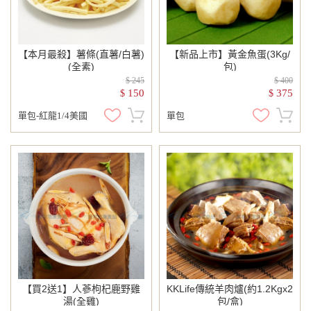
【本月最殺】薯條(直薯/白薯)
【新品上市】黃金魚蛋(3Kg/
(全素)
包)
$ 245
$ 400
150
375
$
$
單包-紅龍1/4美國
單包
【買2送1】人蔘枸杞鹿野雞
KKLife傳統羊肉爐(約1.2Kgx2
湯(全雞)
包/盒)