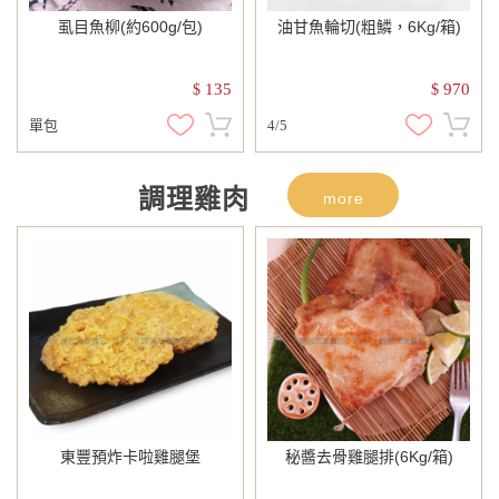
虱目魚柳(約600g/包)
油甘魚輪切(粗鱗，6Kg/箱)
135
970
$
$
單包
4/5
調理雞肉
more
東豐預炸卡啦雞腿堡
秘醬去骨雞腿排(6Kg/箱)