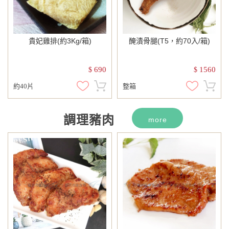
貴妃雞排(約3Kg/箱)
醃漬骨腿(T5，約70入/箱)
690
1560
$
$
約40片
整箱
調理豬肉
more