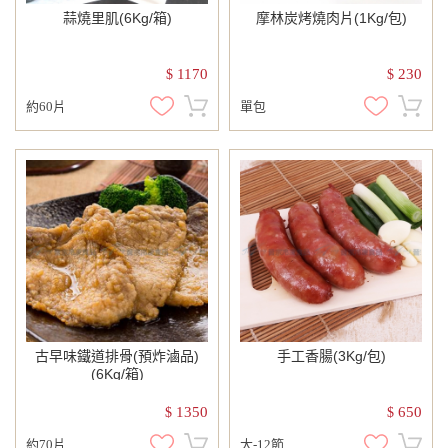
蒜燒里肌(6Kg/箱)
摩林炭烤燒肉片(1Kg/包)
1170
230
$
$
約60片
單包
古早味鐵道排骨(預炸滷品)
手工香腸(3Kg/包)
(6Kg/箱)
1350
650
$
$
約70片
大-12節