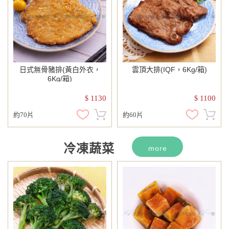
日式無骨豬排(黃白外衣，
雲頂大排(IQF，6Kg/箱)
6Kg/箱)
1130
1100
$
$
約70片
約60片
冷凍蔬菜
more