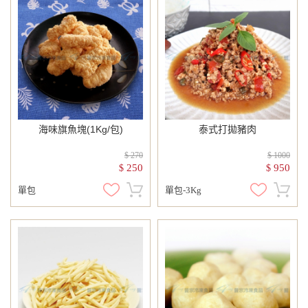
海味旗魚塊(1Kg/包)
泰式打拋豬肉
$ 270
$ 1000
250
950
$
$
單包
單包-3Kg