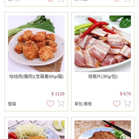
咕咕肉(豬肉)(含箱重6Kg/箱)
培根片(3Kg/包)
1120
670
$
$
整箱
單包-鄉根