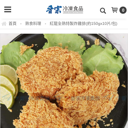
0
首頁
熟食料理
紅龍全熟特製炸雞排(約150gx10片/包)
-
-