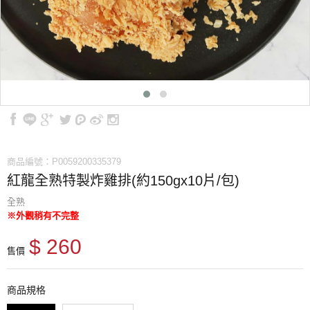
商品編號：P0059200335379
紅龍全熟特製炸雞排(約150gx10片/包)
全熟
※外觀稍有不完整
$ 260
售價
商品規格