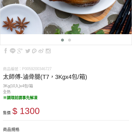
商品編號：P0059200346727
太師傅-滷骨腿(T7，3Kgx4包/箱)
3Kg(10入)x4包/箱
全熟
※調理前請事先解凍
$ 1300
售價
商品規格