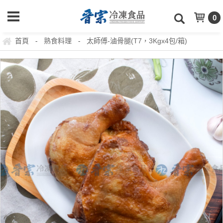
0
首頁
熟食料理
太師傅-滷骨腿(T7，3Kgx4包/箱)
-
-