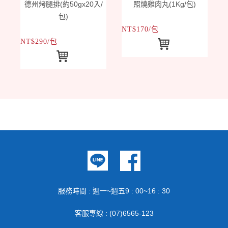
，
德州烤腿排(約50gx20入/
照燒雞肉丸(1Kg/包)
包)
NT$170/包
N
NT$290/包
服務時間 : 週一~週五9 : 00~16 : 30
客服專線 : (07)6565-123