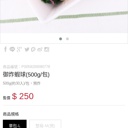
商品編號：P0059200090778
御炸蝦球(500g/包)
500g(約30入)/包，預炸
$ 250
售價
商品規格
單包-L
整箱-M(預)