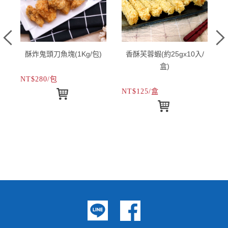
酥炸鬼頭刀魚塊(1Kg/包)
香酥芙蓉蝦(約25gx10入/
盒)
NT$280/包
N
NT$125/盒