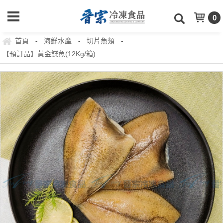
0
首頁
海鮮水產
切片魚類
-
-
-
【預訂品】黃金鰈魚(12Kg/箱)