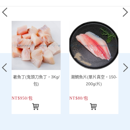
暑魚丁(鬼頭刀魚丁，3Kg/
潮鯛魚片(單片真空，150-
包)
200g/片)
NT$950/包
NT$80/包
N