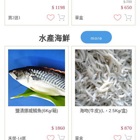
$ 799
1198
650
$
$
買2送1
單盒
水產海鮮
more
鹽漬挪威鯖魚(6Kg/箱)
海吻(牛皮)(L，2.5Kg/盒)
1860
870
$
$
禾榮-14尾
單盒