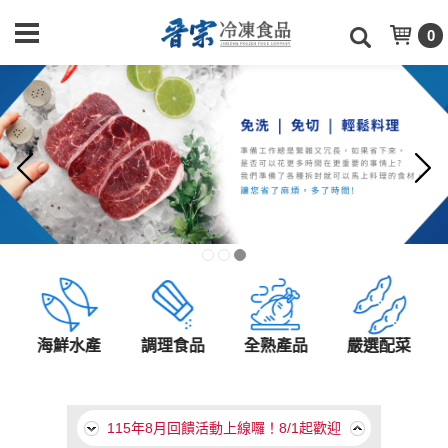
0
海鮮水產
調理食品
全熟產品
嚴選配菜
【食上年味】食上天2026年菜目錄
115年8月回饋活動上線囉！8/1起歡迎
至本月促銷類別選購！
【食上年味】食上天2026年菜目錄