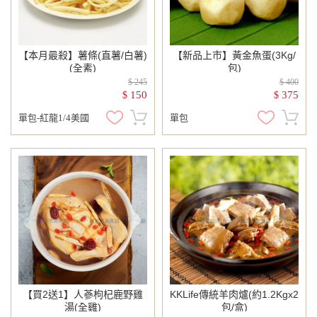
【本月最殺】薯條(直薯/白薯)
【新品上市】黃金魚蛋(3Kg/
(全素)
包)
$ 245
$ 400
150
375
$
$
單包-紅龍1/4美國
單包
【買2送1】人蔘枸杞鹿野雞
KKLife傳統羊肉爐(約1.2Kgx2
湯(全雞)
包/盒)