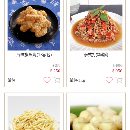
海味旗魚塊(1Kg/包)
泰式打拋豬肉
$ 270
$ 1000
250
950
$
$
單包
單包-3Kg