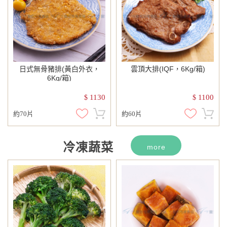
日式無骨豬排(黃白外衣，
雲頂大排(IQF，6Kg/箱)
6Kg/箱)
1130
1100
$
$
約70片
約60片
冷凍蔬菜
more