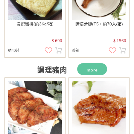
貴妃雞排(約3Kg/箱)
醃漬骨腿(T5，約70入/箱)
690
1560
$
$
約40片
整箱
調理豬肉
more