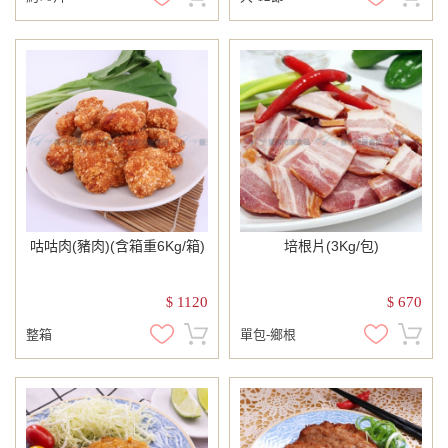
咕咕肉(豬肉)(含箱重6Kg/箱)
培根片(3Kg/包)
1120
670
$
$
整箱
單包-鄉根