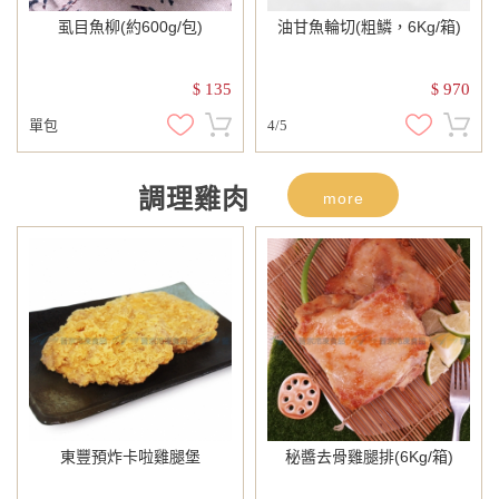
虱目魚柳(約600g/包)
油甘魚輪切(粗鱗，6Kg/箱)
135
970
$
$
單包
4/5
調理雞肉
more
東豐預炸卡啦雞腿堡
秘醬去骨雞腿排(6Kg/箱)