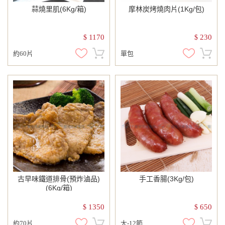
蒜燒里肌(6Kg/箱)
摩林炭烤燒肉片(1Kg/包)
1170
230
$
$
約60片
單包
古早味鐵道排骨(預炸滷品)
手工香腸(3Kg/包)
(6Kg/箱)
1350
650
$
$
約70片
大-12節