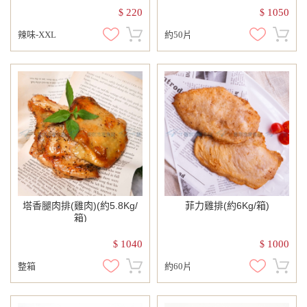
220
1050
$
$
辣味-XXL
約50片
塔香腿肉排(雞肉)(約5.8Kg/
菲力雞排(約6Kg/箱)
箱)
1040
1000
$
$
整箱
約60片