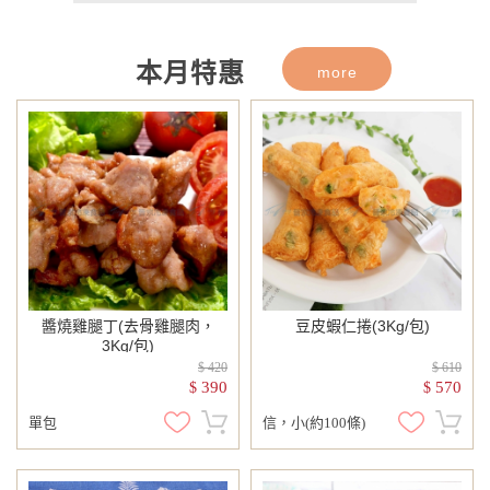
115年8月回饋活動上線囉！8/1起歡迎
至本月促銷類別選購！
本月特惠
more
醬燒雞腿丁(去骨雞腿肉，
豆皮蝦仁捲(3Kg/包)
3Kg/包)
$ 420
$ 610
390
570
$
$
單包
信，小(約100條)