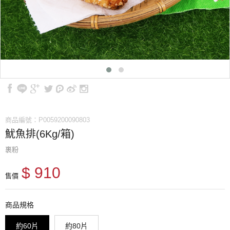
商品編號：P0059200090803
魷魚排(6Kg/箱)
裹粉
$ 910
售價
商品規格
約60片
約80片