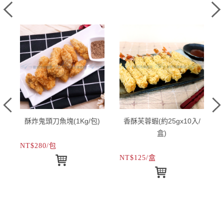
酥炸鬼頭刀魚塊(1Kg/包)
香酥芙蓉蝦(約25gx10入/
盒)
NT$280/包
N
NT$125/盒