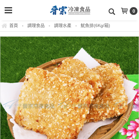
0
首頁
調理食品
調理水產
魷魚排(6Kg/箱)
-
-
-